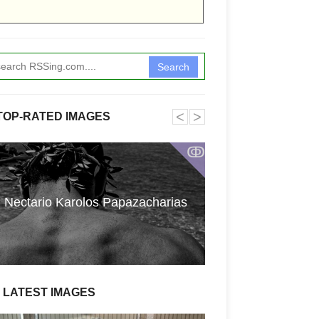
Search
˂
˃
TOP-RATED IMAGES
ↂ
La société Tra
Nectario Karolos Papazacharias
Travaux et S
condamner
LATEST IMAGES