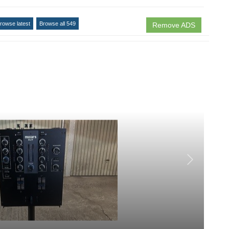
rowse latest
Browse all 549
Remove ADS