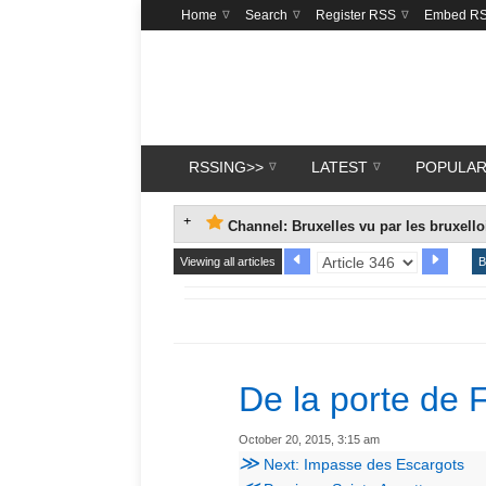
Home
Search
Register RSS
Embed R
RSSING>>
LATEST
POPULA
Channel: Bruxelles vu par les bruxello
Viewing all articles
B
De la porte de 
October 20, 2015, 3:15 am
≫
Next: Impasse des Escargots