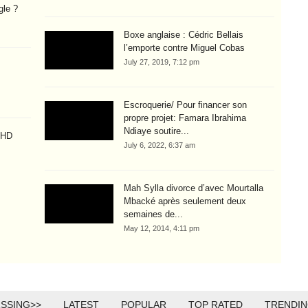
gle ?
Boxe anglaise : Cédric Bellais
l’emporte contre Miguel Cobas
July 27, 2019, 7:12 pm
Escroquerie/ Pour financer son
propre projet: Famara Ibrahima
Ndiaye soutire...
) HD
July 6, 2022, 6:37 am
Mah Sylla divorce d’avec Mourtalla
Mbacké après seulement deux
semaines de...
May 12, 2014, 4:11 pm
SSING>>
LATEST
POPULAR
TOP RATED
TRENDI