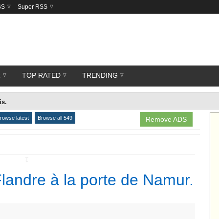
SS
Super RSS
R
TOP RATED
TRENDING
is.
rowse latest
Browse all 549
Remove ADS
↧
Flandre à la porte de Namur.