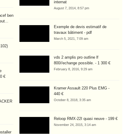
internat
August 7, 2014, 8:57 pm
ncef ben
eut...
Exemple de devis estimatif de
travaux bâtiment - pdf
March 5, 2021, 7:09 am
-102)
vds 2 amplis pro outline lf
800//echange possible. - 1 300 €
February 8, 2016, 9:29 am
e
0 €
Kramer Assault 220 Plus EMG -
440 €
October 8, 2018, 3:35 am
BACKER
Reloop RMX-22I quasi neuve - 199 €
November 24, 2015, 3:14 am
staller