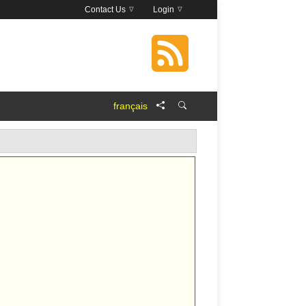
Contact Us
Login
français