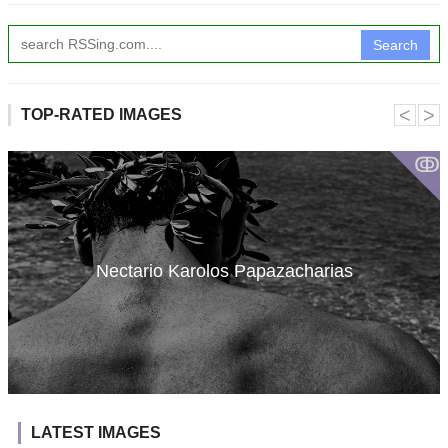
Search
˂
˃
TOP-RATED IMAGES
ↂ
Nectario Karolos Papazacharias
LATEST IMAGES