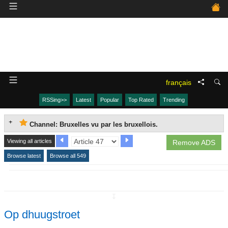
français
RSSing>>
Latest
Popular
Top Rated
Trending
Channel: Bruxelles vu par les bruxellois.
Viewing all articles
Remove ADS
Browse latest
Browse all 549
↧
Op dhuugstroet