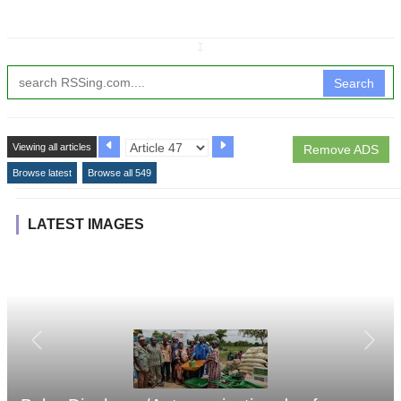
↧
Search
Viewing all articles
Remove ADS
Browse latest
Browse all 549
LATEST IMAGES