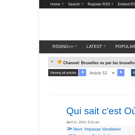
Home
Search
Register RSS
Embed R
RSSING>>
LATEST
POPULA
Channel: Bruxelles vu par les bruxello
Viewing all articles
B
Qui sait c'est O
April 11, 2013, 8:21 am
≫
Next: Impasse Vandeleer