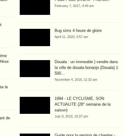
February 7, 2017, 4:40 am
t
Bug sims 4 heure de gloire
April 11, 2020, 3:57 am
ième
Hinoi.
Douala : un immeuble ) vendre dans
la ville de douala bonanjo (Douala) 1
500...
November 4, 2016, 11:32 am
te le
1994 - LE CYCLISME, SON
ACTUALITE (28° semaine de la
saison)
July 9, 2019, 10:27 pm
ant de
Guide pour la gestion de chantier -