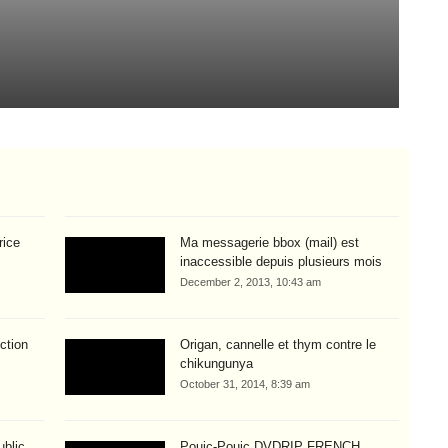
V
Aug
rice
Ma messagerie bbox (mail) est
inaccessible depuis plusieurs mois
December 2, 2013, 10:43 am
ction
Origan, cannelle et thym contre le
chikungunya
October 31, 2014, 8:39 am
blic
Pouic-Pouic DVDRIP FRENCH