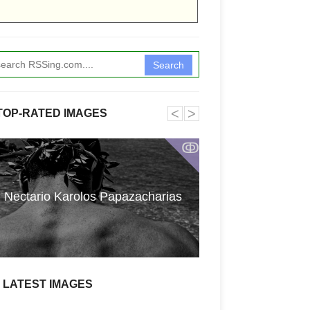
Search
˂
˃
TOP-RATED IMAGES
ↂ
La société Tra
Nectario Karolos Papazacharias
Travaux et S
condamner
LATEST IMAGES