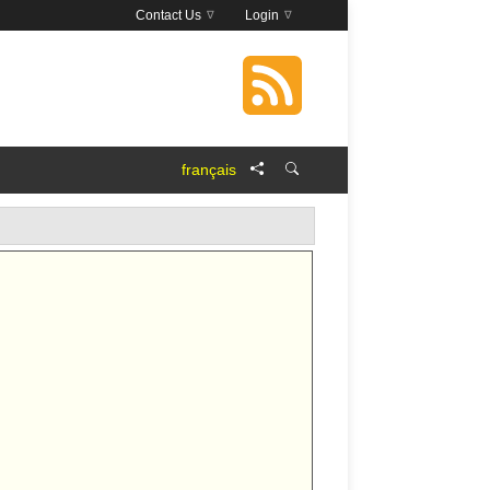
Contact Us
Login
français