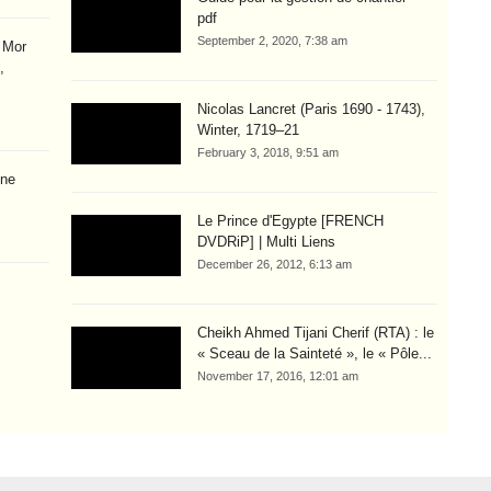
pdf
September 2, 2020, 7:38 am
j Mor
,
Nicolas Lancret (Paris 1690 - 1743),
Winter, 1719–21
February 3, 2018, 9:51 am
une
Le Prince d'Egypte [FRENCH
DVDRiP] | Multi Liens
December 26, 2012, 6:13 am
Cheikh Ahmed Tijani Cherif (RTA) : le
« Sceau de la Sainteté », le « Pôle...
November 17, 2016, 12:01 am