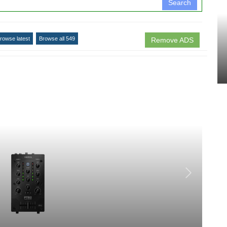
Search
rowse latest
Browse all 549
Remove ADS