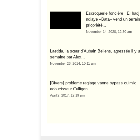
Escroquerie foncière : El had
ndiaye «Bata» vend un terrain
priopriété...
November 14, 2020, 12:30 am
Laetitia, la sœur d’Aubain Bellens, agressée il y 
semaine par Alex...
November 23, 2014, 10:11 am
[Divers] probleme reglage vanne bypass culmix
adoucisseur Culligan
April 2, 2017, 12:19 pm