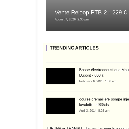
Vente Reloop PTB-2 - 229 €
August 7, 2026, 2:35 pm
TRENDING ARTICLES
Basse électroacoustique Mau
Dupont - 850 €
February 6, 2020, 1:08 am
course crémaillére pompe inje
lavalette mf835ds
April 3, 2014, 8:26 am
TUPUNA ➔ TRANSIT, des visites pour le jeune pu