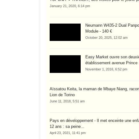
January 21, 2020, 6:14 pm
Neumann W435-2 Dual Panpo
Module - 140 €
October 20, 2025, 12:02 am
Easy Market ouvre son deux
établissement avenue Prince 
November 1, 2016, 6:52 pm
Aïssatou Keita, la maman de Mbaye Niang, racon
Lion de Torino
June 11, 2018, 5:51 am
Pays en développement - Il met enceinte une enf
12 ans : sa peine...
April 23, 2021, 11:41 pm