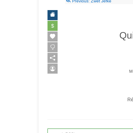
≪
Previous: Zwët Jefke
$
Qui
M
Ré