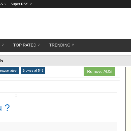
SS
Super RSS
R
TOP RATED
TRENDING
is.
rowse latest
Browse all 549
Remove ADS
↧
ù ?