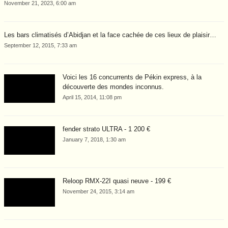
November 21, 2023, 6:00 am
Les bars climatisés d’Abidjan et la face cachée de ces lieux de plaisir…
September 12, 2015, 7:33 am
Voici les 16 concurrents de Pékin express, à la
découverte des mondes inconnus.
April 15, 2014, 11:08 pm
fender strato ULTRA - 1 200 €
January 7, 2018, 1:30 am
Reloop RMX-22I quasi neuve - 199 €
November 24, 2015, 3:14 am